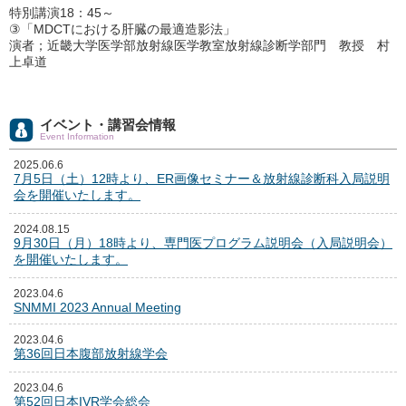
特別講演18：45～
③「MDCTにおける肝臓の最適造影法」
演者；近畿大学医学部放射線医学教室放射線診断学部門 教授 村
上卓道
イベント・講習会情報
Event Information
2025.06.6
7月5日（土）12時より、ER画像セミナー＆放射線診断科入局説明
会を開催いたします。
2024.08.15
9月30日（月）18時より、専門医プログラム説明会（入局説明会）
を開催いたします。
2023.04.6
SNMMI 2023 Annual Meeting
2023.04.6
第36回日本腹部放射線学会
2023.04.6
第52回日本IVR学会総会