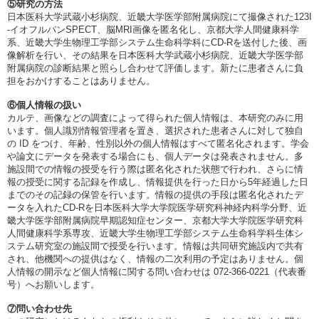
⑤研究の方法
日本医科大学武蔵小杉病院、近畿大学医学部附属病院にて撮像された123I
-イオフルパンSPECT、脳MRI画像を匿名化し、京都大学人間健康科学
系、近畿大学生物理工学部システム生命科学科にCD-Rを送付した後、画
像解析を行い、その結果を日本医科大学武蔵小杉病院、近畿大学医学部
附属病院の診断結果と照らし合わせて評価します。新たに患者さんに負
担をおかけすることはありません。
⑥個人情報の扱い
カルテ、画像などの調査によって得られた個人情報は、本研究のみに用
います。個人識別情報管理者を置き、選択された患者さんに対して独自
の ID をつけ、年齢、性別以外の個人情報はすべて匿名化されます。学会
や論文にデータを発表する場合にも、個人データは発表されません。多
施設間での情報の授受を行う際は匿名化された状態で行われ、さらに情
報の授受に関する記録を作成し、情報提供を行った日から5年経過した日
までのその記録の保管を行います。情報の提供の手段は匿名化されたデ
ータを入れたCD-Rを日本医科大学大学院医学研究科神経内科学分野、近
畿大学医学部附属病院早期認知症センター、京都大学大学院医学研究科
人間健康科学系専攻、近畿大学生物理工学部システム生命科学科生体シ
ステム研究室の施設間で授受を行います。情報は共同研究施設内で共有
され、他機関への提供はなく、情報の二次利用の予定はありません。個
人情報の開示など個人情報に関する問い合わせは 072-366-0221（代表番
号）へお願いします。
⑦問い合わせ先