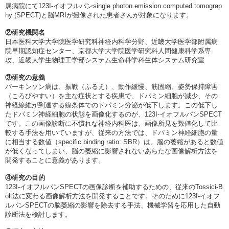
属病院にて123I-イオフルパンsingle photon emission computed tomograp
hy (SPECT)と脳MRIが撮像された患者さんが対象になります。
②研究機関名
日本医科大学大学院医学研究科神経内科学分野、近畿大学医学部附属病
院早期認知症センター、京都大学大学院医学研究科人間健康科学系専
攻、近畿大学生物理工学部システム生命科学科生体システム研究室
③研究の意義
パーキンソン病は、振戦（ふるえ）、動作緩慢、筋固縮、姿勢保持障害
（ころびやすい）を主な症状とする疾患で、ドパミン細胞が減少、その
神経線維が到達する線条体でのドパミン分泌が低下します。この低下し
たドパミン神経細胞の状態を画像化するのが、123I-イオフルパンSPECT
です。この画像診断に不慣れな神経内科医は、画像所見を数値化して比
較する手法を用いていますが、従来の方法では、ドパミン神経細胞の量
に相当する数値（specific binding ratio: SBR）は、脳の萎縮があると数値
が低くなってしまい、脳の萎縮に影響されないあらたな画像解析方法を
開発することに意義があります。
④研究の目的
123I-イオフルパンSPECTの画像診断を補助するための、従来のTossici-B
olt法に変わる画像解析方法を開発することです。そのために123I-イオフ
ルパンSPECTの脳萎縮の影響を除去する手法、機械学習を応用した自動
診断法を検討します。