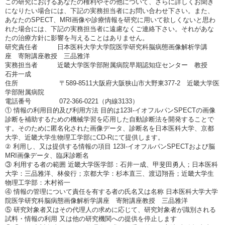
この研究におけるあなたの権利やその他について、さらに詳しくお聞き
になりたい場合には、下記の実務担当者にお問い合わせ下さい。また、
あなたのSPECT、MRI画像や診療情報を研究に用いて欲しくないと思わ
れた場合には、下記の実務担当者に遠慮なくご連絡下さい。それがあな
たの治療方針に影響を与えることはありません。
研究責任者 日本医科大学大学院医学研究科脳病態画像解析学講
座 寄附講座教授 三品雅洋
実務担当者 近畿大学医学部附属病院早期認知症センター 教授
石井一成
住所 〒589-8511大阪府大阪狭山市大野東377-2 近畿大学医
学部附属病院
電話番号 072-366-0221（内線3133）
① 情報の利用目的及び利用方法 目的は123I-イオフルパンSPECTの画像
診断を補助するための機械学習を応用した自動診断法を開発することで
す。そのために匿名化された画像データ、診断名を日本医科大学、京都
大学、近畿大学生物理工学部にCD-Rにて提供します。
② 利用し、又は提供する情報の項目 123I-イオフルパンSPECTおよび脳
MRI画像データ、臨床診断名
③ 利用する者の範囲 近畿大学医学部：石井一成、甲斐田勇人；日本医科
大学：三品雅洋、林俊行；京都大学：杉本直三、渡辺翔吾；近畿大学生
物理工学部：木村裕一
④ 情報の管理について責任を有する者の氏名又は名称 日本医科大学大学
院医学研究科脳病態画像解析学講座 寄附講座教授 三品雅洋
⑤ 研究対象者又はその代理人の求めに応じて、研究対象者が識別される
試料・情報の利用 又は他の研究機関への提供を停止します