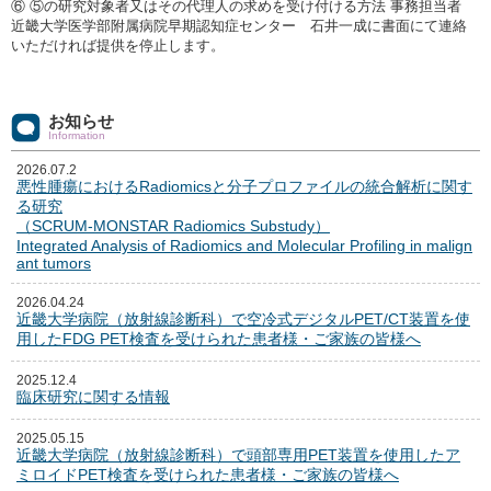
⑥ ⑤の研究対象者又はその代理人の求めを受け付ける方法 事務担当者
近畿大学医学部附属病院早期認知症センター 石井一成に書面にて連絡
いただければ提供を停止します。
お知らせ
Information
2026.07.2
悪性腫瘍におけるRadiomicsと分子プロファイルの統合解析に関す
る研究
（SCRUM-MONSTAR Radiomics Substudy）
Integrated Analysis of Radiomics and Molecular Profiling in malign
ant tumors
2026.04.24
近畿大学病院（放射線診断科）で空冷式デジタルPET/CT装置を使
用したFDG PET検査を受けられた患者様・ご家族の皆様へ
2025.12.4
臨床研究に関する情報
2025.05.15
近畿大学病院（放射線診断科）で頭部専用PET装置を使用したア
ミロイドPET検査を受けられた患者様・ご家族の皆様へ