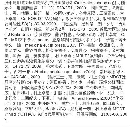
肝細胞胆道系MRI造影剤で肝画像診断のone-stop shoppingは可能
か？ 肝胆膵画像 11（5）539-551，2009. 岡田真広，熊野正
士，香川祐毅，勝部 敬，今岡いずみ，今井康陽，工藤正俊，村
上卓道：Gd-EOB-DTPA登場による肝画像診断におけるMRIの役割
と可能性 53(2) :80-93,2009. 日独医報 足利竜一朗：クリニカル
クイズ 出題と解説 第34巻2号 171-173 2009,近畿大医誌(Me
d J Kinki Univ) 安藤理奈，藤谷哲也，今岡いずみ，村上卓道；C
T・MRIアトラスupdate 正常解剖と読影のポイント；子宮：齊田
幸久 編 medicina 46: in press, 2009, 医学書院 桑原雅知，今
岡いずみ，藤谷哲也，松久保祐子，安藤理奈，飛梅孝子，金村和
美，星合 昊，筑後孝章， 村上卓道；MRI T2強調像にて低信号を
呈した卵巣粘液嚢胞腺癌の一例：松井修編 腹部画像診断アトラ
ス 14:72-73, 2009. 柿木崇秀，下野太郎，平岡泰三， 久野友
子， 西村一雅：Atretic parietal cephaloceleの1例 臨床放射線 5
4：645-648，2009． 熊野正士，南 康範，村上卓道：MDCTは
肝癌の診断に有用か？：河田純男，佐々木 裕編 現場の疑問に
答える 肝臓病診療Q＆A p.202-205, 2009, 中外医学社 岡田真
広，沼田和司，村上卓道：肝臓；肝臓の画像診断：林 紀夫，日
比紀文，上西紀夫，下瀬川 徹 編 Annual Review 2009 消化器
p.180-187, 2009, 中外医学社 熊野正士，柳生行伸，岡田真広，
桑原雅知，下野太郎，今岡いずみ，足利竜一朗，村上卓道:MCDT
とMRIでCTHA/CTAPは代用可能か？ 肝胆膵画像 11:63-68, 200
9.