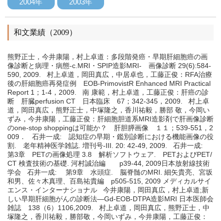
2004年
2003年
和文業績（2009）
熊野正士，今井康陽，村上卓道：多段階発癌・早期肝細胞癌の画
像診断と病理・病態-c.MRI・SPIP造影MRI- 画像診断 29(6):584-
590, 2009. 村上卓道，岡田真広，中居卓也，工藤正俊：RFA治療
後の肝細胞癌再発症例 EOB-PrimovistR Enhanced MRI Practical
Report 1；1-4，2009. 南 康範，村上卓道，工藤正俊：肝癌の診
断 肝臓perfusion CT 日本臨床 67；342-345，2009. 村上卓
道，岡田真広，熊野正士，中塚隆之，香川祐毅，勝部 敬，今岡い
ずみ，今井康陽，工藤正俊：肝細胞胆道系MRI造影剤で肝画像診断
のone-stop shoppingは可能か？ 肝胆膵画像 １１；539-551，2
009． 石井一成: 認知症の早期・鑑別診断における機能画像の役
割. 老年精神医学雑誌. 増刊号-III. 20: 42-49, 2009. 石井一成:
第3章 PETの画像処理 3.8 解析ソフトウェア. PETおよびPET/
CT 検査技術の基礎. 河村誠治編 p39-44, 2009日本放射線技術
学会 石井一成: 第9章 水頭症. 脳脊髄のMRI. 細矢貴亮、宮坂
和男、佐々木真理、百島祐貴編 p505-515, 2009 メディカルサイ
エンス・インターナショナル 今井康陽，岡田真広，村上卓道;新
しい早期肝細胞がんの診断法―Gd-EOB-DTPA造影MRI 日本医師会
雑誌 138（6）1106,2009. 村上卓道，岡田真広，熊野正士，中
塚隆之，香川祐毅，勝部敬，今岡いずみ，今井康陽，工藤正俊：